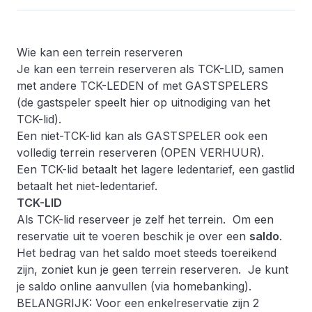
Wie kan een terrein reserveren
Je kan een terrein reserveren als TCK-LID, samen
met andere TCK-LEDEN of met GASTSPELERS
(de gastspeler speelt hier op uitnodiging van het
TCK-lid).
Een niet-TCK-lid kan als GASTSPELER ook een
volledig terrein reserveren (OPEN VERHUUR).
Een TCK-lid betaalt het lagere ledentarief, een gastlid
betaalt het niet-ledentarief.
TCK-LID
Als TCK-lid reserveer je zelf het terrein. Om een
reservatie uit te voeren beschik je over een
saldo
.
Het bedrag van het saldo moet steeds toereikend
zijn, zoniet kun je geen terrein reserveren. Je kunt
je saldo online aanvullen (via homebanking).
BELANGRIJK: Voor een enkelreservatie zijn 2