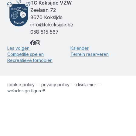
TC Koksijde VZW
Zeelaan 72
8670 Koksijde
info@tckoksijde.be
058 515 567
Les volgen
Kalender
Competitie spelen
Terrein reserveren
Recreatieve tornooien
cookie policy
—
privacy policy
—
disclaimer
—
webdesign figure8