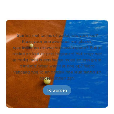
Starten met tennis of padel, iets voor jou?
Klaar voor een avontuur vol plezier,
sportiviteit en nieuwe vriendschappen? Pak je
racket en laat de pret beginnen! Het enige wat
je nodig hebt is een beetje moed en een grote
glimlach! Waar wacht je nog op? Word
vandaag nog lid en ontdek hoe leuk tennis en
padel kunnen zijn!
lid worden