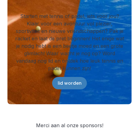
Starten met tennis of padel, iets voor jou?
Klaar voor een avontuur vol plezier,
sportiviteit en nieuwe vriendschappen? Pak je
racket en laat de pret beginnen! Het enige wat
je nodig hebt is een beetje moed en een grote
glimlach! Waar wacht je nog op? Word
vandaag nog lid en ontdek hoe leuk tennis en
padel kunnen zijn!
lid worden
Merci aan al onze sponsors!