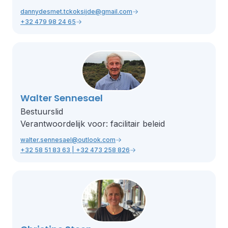
dannydesmet.tckoksijde@gmail.com
+32 479 98 24 65
Walter Sennesael
Bestuurslid
Verantwoordelijk voor: facilitair beleid
walter.sennesael@outlook.com
+32 58 51 83 63 | +32 473 258 826