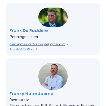
Frank De Ruddere
Penningmeester
penningmeester.tckoksijde@gmail.com
+32 479 79 91 70
Franky Noterdaeme
Bestuurslid
Tornooidirecteur FIP Silver & Promises Koksijde