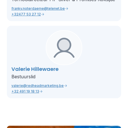
franky.noterdaeme@telenet.be
+32477 53 27 12
Valerie Hillewaere
Bestuurslid
valerie@redheadmarketing.be
+32 491 19 18 13