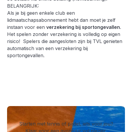
BELANGRIJK:
Als je bij geen enkele club een
lidmaatschapsabonnement hebt dan moet je zelf
instaan voor een
verzekering bij sportongevallen
.
Het spelen zonder verzekering is volledig op eigen
risico! Spelers die aangesloten zijn bij TVL genieten
automatisch van een verzekering bij
sportongevallen.
Starten met tennis of padel, iets voor jou?
Klaar voor een avontuur vol plezier,