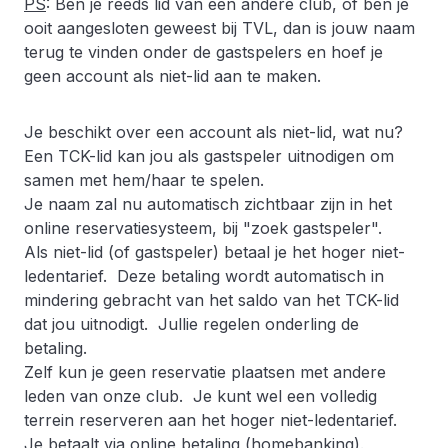
PS
: Ben je reeds lid van een andere club, of ben je
ooit aangesloten geweest bij TVL, dan is jouw naam
terug te vinden onder de gastspelers en hoef je
geen account als niet-lid aan te maken.
Je beschikt over een account als niet-lid, wat nu?
Een TCK-lid kan jou als gastspeler uitnodigen om
samen met hem/haar te spelen.
Je naam zal nu automatisch zichtbaar zijn in het
online reservatiesysteem, bij "zoek gastspeler".
Als niet-lid (of gastspeler) betaal je het hoger niet-
ledentarief. Deze betaling wordt automatisch in
mindering gebracht van het saldo van het TCK-lid
dat jou uitnodigt. Jullie regelen onderling de
betaling.
Zelf kun je geen reservatie plaatsen met andere
leden van onze club. Je kunt wel een volledig
terrein reserveren aan het hoger niet-ledentarief.
Je betaalt via online betaling (homebanking).