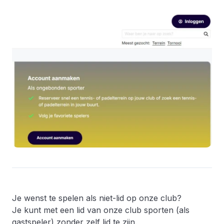
Je wenst te spelen als niet-lid op onze club?
Je kunt met een lid van onze club sporten (als
gastspeler) zonder zelf lid te zijn.