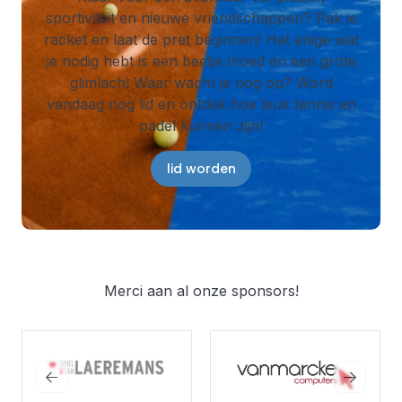
sportiviteit en nieuwe vriendschappen? Pak je
racket en laat de pret beginnen! Het enige wat
je nodig hebt is een beetje moed en een grote
glimlach! Waar wacht je nog op? Word
vandaag nog lid en ontdek hoe leuk tennis en
padel kunnen zijn!
lid worden
Merci aan al onze sponsors!
Bekijk de website
Bekijk de website