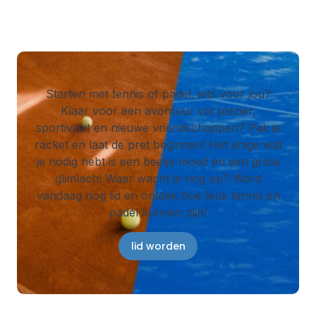
Starten met tennis of padel, iets voor jou?
Klaar voor een avontuur vol plezier,
sportiviteit en nieuwe vriendschappen? Pak je
racket en laat de pret beginnen! Het enige wat
je nodig hebt is een beetje moed en een grote
glimlach! Waar wacht je nog op? Word
vandaag nog lid en ontdek hoe leuk tennis en
padel kunnen zijn!
lid worden